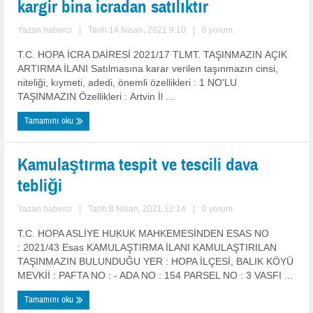
kargir bina icradan satılıktır
Yazan
haberci
|
Tarih:14 Nisan, 2021 9:10
|
0 yorum
T.C. HOPA İCRA DAİRESİ 2021/17 TLMT. TAŞINMAZIN AÇIK
ARTIRMA İLANI Satılmasına karar verilen taşınmazın cinsi,
niteliği, kıymeti, adedi, önemli özellikleri : 1 NO'LU
TAŞINMAZIN Özellikleri : Artvin İl ...
Tamamını oku
Kamulaştırma tespit ve tescili dava
tebliği
Yazan
haberci
|
Tarih:8 Nisan, 2021 12:14
|
0 yorum
T.C. HOPA ASLİYE HUKUK MAHKEMESİNDEN ESAS NO
: 2021/43 Esas KAMULAŞTIRMA İLANI KAMULAŞTIRILAN
TAŞINMAZIN BULUNDUĞU YER : HOPA İLÇESİ, BALIK KÖYÜ
MEVKİİ : PAFTA NO : - ADA NO : 154 PARSEL NO : 3 VASFI ...
Tamamını oku