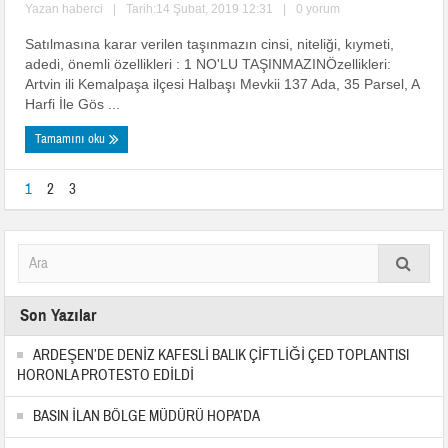
Yazan
haberci
|
Tarih:14 Şubat, 2019 12:31
|
0 yorum
Satılmasına karar verilen taşınmazın cinsi, niteliği, kıymeti,
adedi, önemli özellikleri : 1 NO'LU TAŞINMAZINÖzellikleri:
Artvin ili Kemalpaşa ilçesi Halbaşı Mevkii 137 Ada, 35 Parsel, A
Harfi İle Gös ...
Tamamını oku
1
2
3
Son Yazılar
ARDEŞEN’DE DENİZ KAFESLİ BALIK ÇİFTLİĞİ ÇED TOPLANTISI
HORONLA PROTESTO EDİLDİ
BASIN İLAN BÖLGE MÜDÜRÜ HOPA’DA