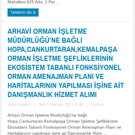
Mahallesi 625 Ada, 1 Par ...
Tamamını oku
ARHAVİ ORMAN İŞLETME
MÜDÜRLÜĞÜ’NE BAĞLI
HOPA,CANKURTARAN,KEMALPAŞA
ORMAN İŞLETME ŞEFLİKLERİNİN
EKOSİSTEM TABANLI FONKSİYONEL
ORMAN AMENAJMAN PLANI VE
HARİTALARININ YAPILMASI İŞİNE AİT
DANIŞMANLIK HİZMET ALIMI
Yazan
haberci
|
Tarih:1 Haziran, 2021 11:49
|
0 yorum
Arhavi Orman İşletme Müdürlüğü'ne bağlı
Hopa,Cankurtaran,Kemalpaşa Orman İşletme Şefliklerinin
Ekosistem Tabanlı Fonksiyonel Orman Amenajman Planı ve
Haritalarının yapılması işine ait Danışmanlık Hizm ...