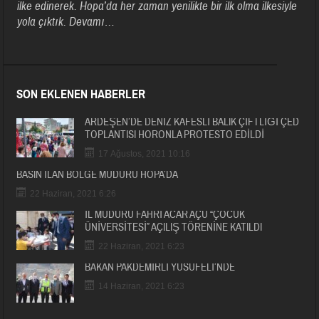
ilke edinerek. Hopa’da her zaman yenilikte bir ilk olma ilkesiyle
yola çıktık.
Devamı…
SON EKLENEN HABERLER
ARDEŞEN’DE DENİZ KAFESLİ BALIK ÇİFTLİĞİ ÇED
TOPLANTISI HORONLA PROTESTO EDİLDİ
17 Ağustos, 2021 10:16
BASIN İLAN BÖLGE MÜDÜRÜ HOPA’DA
22 Haziran, 2021 6:26
İL MÜDÜRÜ FAHRİ ACAR AÇÜ “ÇOCUK
ÜNİVERSİTESİ” AÇILIŞ TÖRENİNE KATILDI
22 Haziran, 2021 6:23
BAKAN PAKDEMİRLİ YUSUFELİ’NDE
14 Haziran, 2021 6:23