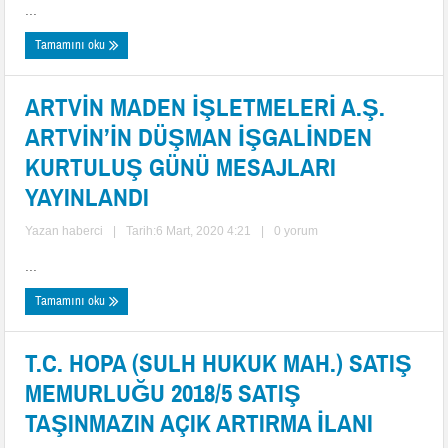
...
Tamamını oku
ARTVİN MADEN İŞLETMELERİ A.Ş.
ARTVİN’İN DÜŞMAN İŞGALİNDEN
KURTULUŞ GÜNÜ MESAJLARI
YAYINLANDI
Yazan
haberci
|
Tarih:6 Mart, 2020 4:21
|
0 yorum
...
Tamamını oku
T.C. HOPA (SULH HUKUK MAH.) SATIŞ
MEMURLUĞU 2018/5 SATIŞ
TAŞINMAZIN AÇIK ARTIRMA İLANI