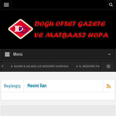
Menü
BASIN İLAN BÖLGE MÜDÜRÜ HOPA’DA
İL MÜDÜRÜ FAHRİ ACAR AÇÜ “
ME ŞEFLİKLERİNİN EKOSİSTEM TABANLI FONKSİYONEL ORMAN AMENAJMAN PLANI
Resmi İlan
Başlangıç