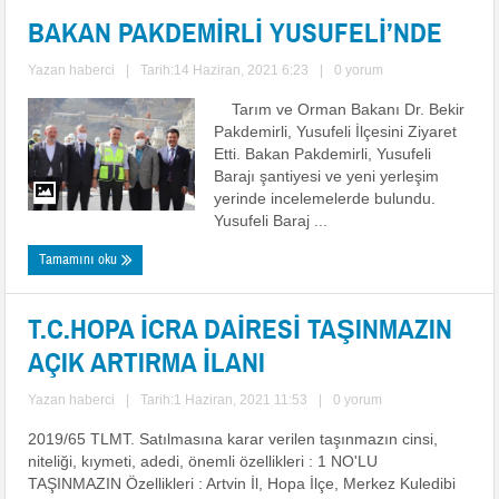
BAKAN PAKDEMİRLİ YUSUFELİ’NDE
Yazan
haberci
|
Tarih:14 Haziran, 2021 6:23
|
0 yorum
Tarım ve Orman Bakanı Dr. Bekir
Pakdemirli, Yusufeli İlçesini Ziyaret
Etti. Bakan Pakdemirli, Yusufeli
Barajı şantiyesi ve yeni yerleşim
yerinde incelemelerde bulundu.
Yusufeli Baraj ...
Tamamını oku
T.C.HOPA İCRA DAİRESİ TAŞINMAZIN
AÇIK ARTIRMA İLANI
Yazan
haberci
|
Tarih:1 Haziran, 2021 11:53
|
0 yorum
2019/65 TLMT. Satılmasına karar verilen taşınmazın cinsi,
niteliği, kıymeti, adedi, önemli özellikleri : 1 NO'LU
TAŞINMAZIN Özellikleri : Artvin İl, Hopa İlçe, Merkez Kuledibi