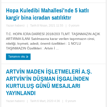
Hopa Kuledibi Mahallesi’nde 5 katlı
kargir bina icradan satılıktır
Yazan
haberci
|
Tarih:8 Nisan, 2021 11:55
|
0 yorum
T.C. HOPA İCRA DAİRESİ 2018/203 TLMT. TAŞINMAZIN AÇIK
ARTIRMA İLANI Satılmasına karar verilen taşınmazın cinsi,
niteliği, kıymeti, adedi, önemli özellikleri : 1 NO'LU
TAŞINMAZIN Özellikleri : Artvin İ ...
Tamamını oku
ARTVİN MADEN İŞLETMELERİ A.Ş.
ARTVİN’İN DÜŞMAN İŞGALİNDEN
KURTULUŞ GÜNÜ MESAJLARI
YAYINLANDI
Yazan
haberci
|
Tarih:6 Mart, 2020 4:36
|
0 yorum