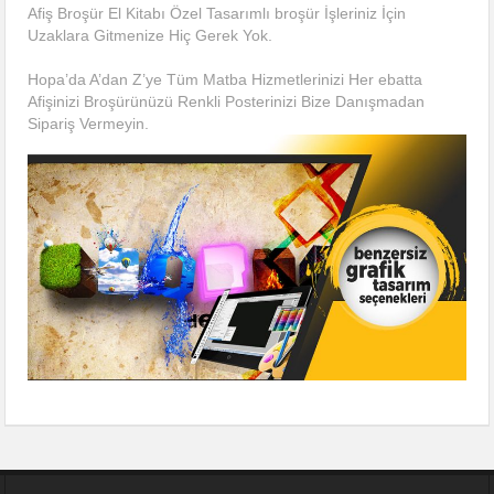
Afiş Broşür El Kitabı Özel Tasarımlı broşür İşleriniz İçin
Uzaklara Gitmenize Hiç Gerek Yok.
Hopa’da A’dan Z’ye Tüm Matba Hizmetlerinizi Her ebatta
Afişinizi Broşürünüzü Renkli Posterinizi Bize Danışmadan
Sipariş Vermeyin.