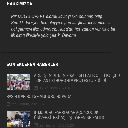
HAKKIMIZDA
Biz DOĞU OFSET olarak kaliteyi ilke edinmiş olup.
Sürekli değişen teknolojiye uyum sağlayarak kendimizi
geliştirmeyi ilke edinerek. Hopa’da her zaman yenilikte bir
ilk olma ilkesiyle yola çıktık.
Devamı…
SON EKLENEN HABERLER
ARDEŞEN’DE DENİZ KAFESLİ BALIK ÇİFTLİĞİ ÇED
TOPLANTISI HORONLA PROTESTO EDİLDİ
17 Ağustos, 2021 10:16
BASIN İLAN BÖLGE MÜDÜRÜ HOPA’DA
22 Haziran, 2021 6:26
İL MÜDÜRÜ FAHRİ ACAR AÇÜ “ÇOCUK
ÜNİVERSİTESİ” AÇILIŞ TÖRENİNE KATILDI
22 Haziran, 2021 6:23