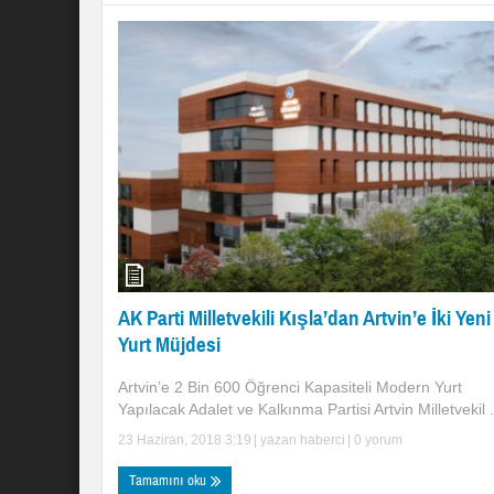
AK Parti Milletvekili Kışla’dan Artvin’e İki Yeni
Yurt Müjdesi
Artvin’e 2 Bin 600 Öğrenci Kapasiteli Modern Yurt
Yapılacak Adalet ve Kalkınma Partisi Artvin Milletvekil .
23 Haziran, 2018 3:19
| yazan
haberci
|
0 yorum
Tamamını oku