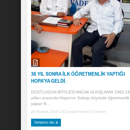
36 YIL SONRA İLK ÖĞRETMENLİK YAPTIĞI
HOPA’YA GELDİ.
DOSTLUGUN BÖYLESİ ANCAK ALKIŞLANIR 1982-19
yılları arasında Hopa’nın Subaşı köyünde öğretmenlik
yapan N ...
26 Haziran, 2018 3:42
| yazan
haberci
|
0 yorum
Tamamını oku