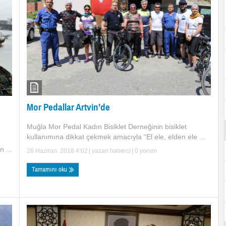
Mor Pedallar Artvin’de
Muğla Mor Pedal Kadın Bisiklet Derneğinin bisiklet
kullanımına dikkat çekmek amacıyla “El ele, elden ele ...
 ...
26 Haziran, 2018 4:02
| yazan
haberci
|
0 yorum
Tamamını oku