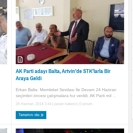
AK Parti adayı Balta, Artvin’de STK’larla Bir
Araya Geldi
Erkan Balta: Memleket Sevdası İle Devam 24 Haziran
seçimleri öncesi çalışmalara hız verildi. AK Parti mil ...
26 Haziran, 2018 3:44
| yazan
haberci
|
0 yorum
Tamamını oku