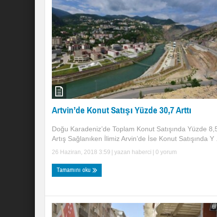
Artvin’de Konut Satışı Yüzde 30,7 Arttı
Doğu Karadeniz’de Toplam Konut Satışında Yüzde 8,
Artış Sağlanıken İlimiz Arvin’de İse Konut Satışında Y .
26 Haziran, 2018 3:59
| yazan
haberci
|
0 yorum
Tamamını oku