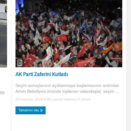
AK Parti Zaferini Kutladı
Seçim sonuçlarının açıklanmaya başlamasının ardından
Artvin Belediyesi önünde toplanan vatandaşlar, seçim ...
86
25 Haziran, 2018 6:08
| yazan
haberci
|
0 yorum
Tamamını oku