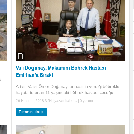
Vali Doğanay, Makamını Böbrek Hastası
Emirhan’a Bıraktı
5
..
Artvin Valisi Ömer Doğanay, annesinin verdiği böbrekle
hayata tutunan 11 yaşındaki böbrek hastası çocuğu ...
26 Haziran, 2018 3:54
| yazan
haberci
|
0 yorum
Tamamını oku