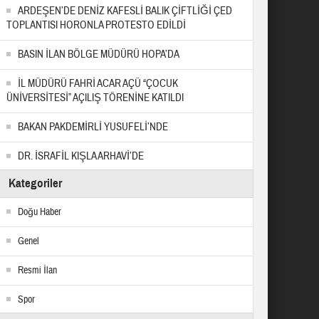
ARDEŞEN’DE DENİZ KAFESLİ BALIK ÇİFTLİĞİ ÇED
TOPLANTISI HORONLA PROTESTO EDİLDİ
BASIN İLAN BÖLGE MÜDÜRÜ HOPA’DA
İL MÜDÜRÜ FAHRİ ACAR AÇÜ “ÇOCUK
ÜNİVERSİTESİ” AÇILIŞ TÖRENİNE KATILDI
BAKAN PAKDEMİRLİ YUSUFELİ’NDE
DR. İSRAFİL KIŞLA ARHAVİ’DE
Kategoriler
Doğu Haber
Genel
Resmi İlan
Spor