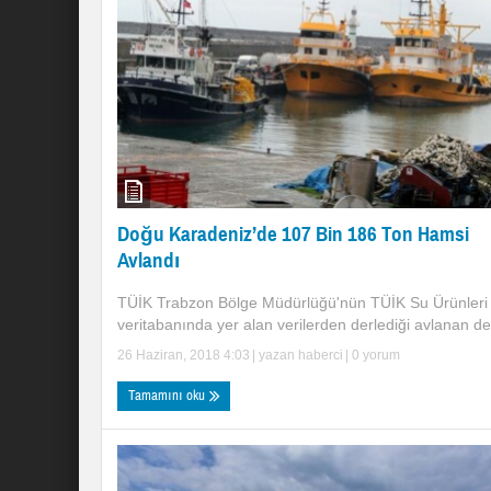
Doğu Karadeniz’de 107 Bin 186 Ton Hamsi
Avlandı
TÜİK Trabzon Bölge Müdürlüğü'nün TÜİK Su Ürünleri
veritabanında yer alan verilerden derlediği avlanan den
26 Haziran, 2018 4:03
| yazan
haberci
|
0 yorum
Tamamını oku