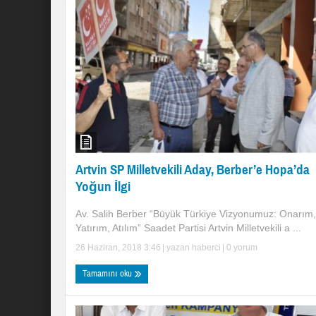
Artvin SP Milletvekili Aday, Berber’e Hopa’da
Yoğun İlgi
Av. Salih Berber “Büyük Türkiye Vizyonumuz: Onarım,
Yatırım, Atılım” Saadet Partisi Artvin Milletvekili a ...
26 Haziran, 2018 3:46
| yazan
haberci
|
0 yorum
Tamamını oku