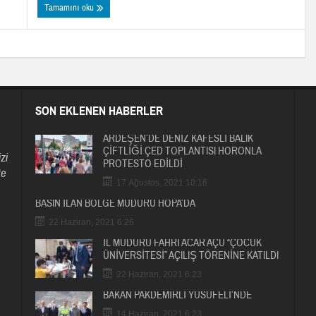
Tamamını oku
SON EKLENEN HABERLER
ARDEŞEN’DE DENİZ KAFESLİ BALIK
ÇİFTLİĞİ ÇED TOPLANTISI HORONLA
zi
PROTESTO EDİLDİ
te
17 Ağustos, 2021 10:16
BASIN İLAN BÖLGE MÜDÜRÜ HOPA’DA
22 Haziran, 2021 6:26
İL MÜDÜRÜ FAHRİ ACAR AÇÜ “ÇOCUK
ÜNİVERSİTESİ” AÇILIŞ TÖRENİNE KATILDI
22 Haziran, 2021 6:23
BAKAN PAKDEMİRLİ YUSUFELİ’NDE
14 Haziran, 2021 6:23