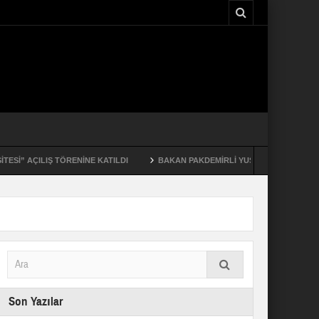
TÖRENİNE KATILDI
BAKAN PAKDEMİRLİ YUSUFELİ’NDE
DR. İSRAFİL
Son Yazılar