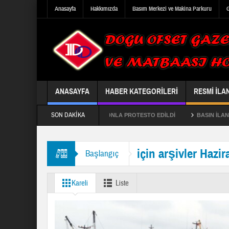
Anasayfa
Hakkımızda
Basım Merkezi ve Makina Parkuru
G
ANASAYFA
HABER KATEGORILERI
RESMI İLA
SON DAKIKA
Ğİ ÇED TOPLANTISI HORONLA PROTESTO EDİLDİ
BASIN İLAN BÖLGE MÜDÜ
 YUKARI HAVZA SEL KONTROL VE HEYELAN PROJE TESİSLERİNİN YAPILMASI
için arşivler Hazi
Başlangıç
Kareli
Liste