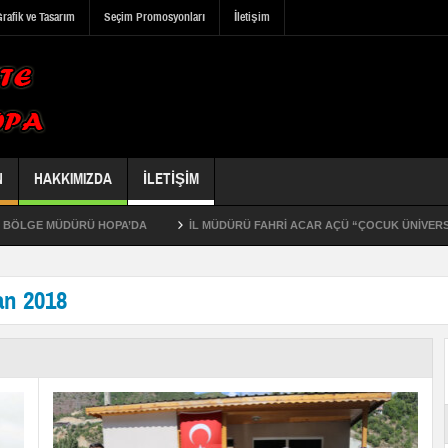
rafik ve Tasarım
Seçim Promosyonları
İletişim
N
HAKKIMIZDA
İLETIŞIM
RÜ HOPA’DA
İL MÜDÜRÜ FAHRİ ACAR AÇÜ “ÇOCUK ÜNİVERSİTESİ” AÇILIŞ 
Hopa Kuledibi Mahallesi’nde 5 katlı kargir bina icradan satılıktır
ran 2018