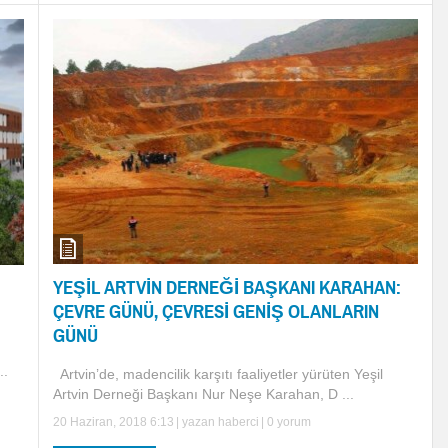
YEŞİL ARTVİN DERNEĞİ BAŞKANI KARAHAN:
ÇEVRE GÜNÜ, ÇEVRESİ GENİŞ OLANLARIN
GÜNÜ
..
Artvin’de, madencilik karşıtı faaliyetler yürüten Yeşil
Artvin Derneği Başkanı Nur Neşe Karahan, D ...
20 Haziran, 2018 6:13
| yazan
haberci
|
0 yorum