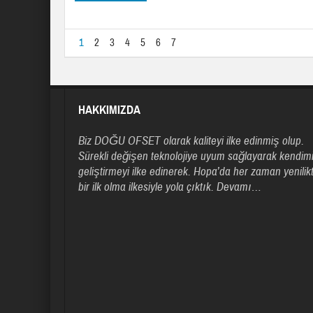
1
2
3
4
5
6
7
HAKKIMIZDA
Biz DOĞU OFSET olarak kaliteyi ilke edinmiş olup.
Sürekli değişen teknolojiye uyum sağlayarak kendimi
geliştirmeyi ilke edinerek. Hopa’da her zaman yenilik
bir ilk olma ilkesiyle yola çıktık.
Devamı…