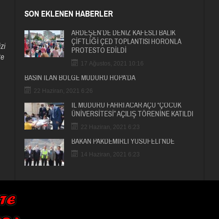
SON EKLENEN HABERLER
ARDEŞEN’DE DENİZ KAFESLİ BALIK
ÇİFTLİĞİ ÇED TOPLANTISI HORONLA
zi
PROTESTO EDİLDİ
te
17 Ağustos, 2021 10:16
BASIN İLAN BÖLGE MÜDÜRÜ HOPA’DA
22 Haziran, 2021 6:26
İL MÜDÜRÜ FAHRİ ACAR AÇÜ “ÇOCUK
ÜNİVERSİTESİ” AÇILIŞ TÖRENİNE KATILDI
22 Haziran, 2021 6:23
BAKAN PAKDEMİRLİ YUSUFELİ’NDE
14 Haziran, 2021 6:23