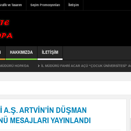
rafik ve Tasarım
Seçim Promosyonları
İletişim
N
HAKKIMIZDA
İLETIŞIM
RÜ HOPA’DA
İL MÜDÜRÜ FAHRİ ACAR AÇÜ “ÇOCUK ÜNİVERSİTESİ” AÇILIŞ 
Hopa Kuledibi Mahallesi’nde 5 katlı kargir bina icradan satılıktır
 A.Ş. ARTVİN’İN DÜŞMAN
Ü MESAJLARI YAYINLANDI