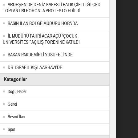
ARDEŞEN’DE DENİZ KAFESLİ BALIK ÇİFTLİĞİ ÇED
TOPLANTISI HORONLA PROTESTO EDİLDİ
BASIN İLAN BÖLGE MÜDÜRÜ HOPA’DA
İL MÜDÜRÜ FAHRİ ACAR AÇÜ “ÇOCUK
ÜNİVERSİTESİ” AÇILIŞ TÖRENİNE KATILDI
BAKAN PAKDEMİRLİ YUSUFELİ’NDE
DR. İSRAFİL KIŞLA ARHAVİ’DE
Kategoriler
Doğu Haber
Genel
Resmi İlan
Spor