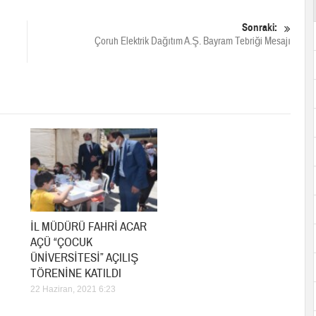
Sonraki:
Çoruh Elektrik Dağıtım A.Ş. Bayram Tebriği Mesajı
İL MÜDÜRÜ FAHRİ ACAR
AÇÜ “ÇOCUK
ÜNİVERSİTESİ” AÇILIŞ
TÖRENİNE KATILDI
22 Haziran, 2021 6:23