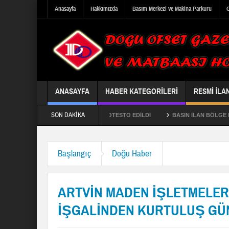
Anasayfa
Hakkımızda
Basım Merkezi ve Makina Parkuru
G
ANASAYFA
HABER KATEGORILERI
RESMI İLA
SON DAKIKA
Ğİ ÇED TOPLANTISI HORONLA PROTESTO EDİLDİ
BASIN İLAN BÖLGE MÜDÜ
 YUKARI HAVZA SEL KONTROL VE HEYELAN PROJE TESİSLERİNİN YAPILMASI
Başlangıç
Doğu Haber
ARTVİN MADEN İŞLETMELERİ
İŞGALİNDEN KURTULUŞ GÜN