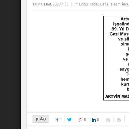
Tarih:
6 Mart, 2020 4:36
in:
Doğu Haber
,
Genel
,
Resmi İlan
paylaş
0
0
0