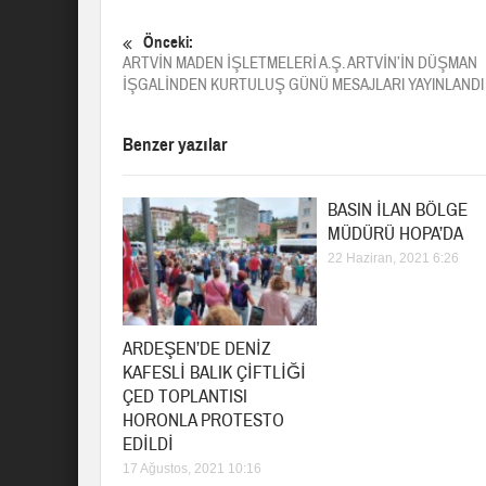
Önceki:
ARTVİN MADEN İŞLETMELERİ A.Ş. ARTVİN’İN DÜŞMAN
İŞGALİNDEN KURTULUŞ GÜNÜ MESAJLARI YAYINLANDI
Benzer yazılar
BASIN İLAN BÖLGE
MÜDÜRÜ HOPA’DA
22 Haziran, 2021 6:26
ARDEŞEN’DE DENİZ
KAFESLİ BALIK ÇİFTLİĞİ
ÇED TOPLANTISI
HORONLA PROTESTO
EDİLDİ
17 Ağustos, 2021 10:16