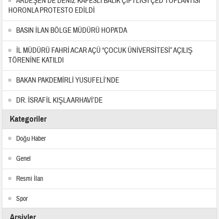
ARDEŞEN’DE DENİZ KAFESLİ BALIK ÇİFTLİĞİ ÇED TOPLANTISI
HORONLA PROTESTO EDİLDİ
BASIN İLAN BÖLGE MÜDÜRÜ HOPA’DA
İL MÜDÜRÜ FAHRİ ACAR AÇÜ “ÇOCUK ÜNİVERSİTESİ” AÇILIŞ
TÖRENİNE KATILDI
BAKAN PAKDEMİRLİ YUSUFELİ’NDE
DR. İSRAFİL KIŞLA ARHAVİ’DE
Kategoriler
Doğu Haber
Genel
Resmi İlan
Spor
Arşivler