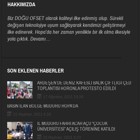
HAKKIMIZDA
Biz DOĞU OFSET olarak kaliteyi ilke edinmiş olup. Sürekli
değişen teknolojiye uyum sağlayarak kendimizi geliştirmeyi
ilke edinerek. Hopa’da her zaman yenilikte bir ilk olma ilkesiyle
yola çıktık.
Devamı…
SON EKLENEN HABERLER
ARDEŞEN’DE DENİZ KAFESLİ BALIK ÇİFTLİĞİ ÇED
TOPLANTISI HORONLA PROTESTO EDİLDİ
17 Ağustos, 2021 10:16
BASIN İLAN BÖLGE MÜDÜRÜ HOPA’DA
22 Haziran, 2021 6:26
İL MÜDÜRÜ FAHRİ ACAR AÇÜ “ÇOCUK
ÜNİVERSİTESİ” AÇILIŞ TÖRENİNE KATILDI
22 Haziran, 2021 6:23