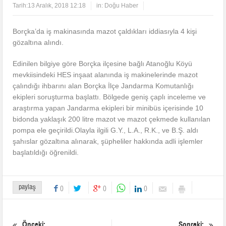
Tarih:
13 Aralık, 2018 12:18
in:
Doğu Haber
Borçka’da iş makinasında mazot çaldıkları iddiasıyla 4 kişi
gözaltına alındı.
Edinilen bilgiye göre Borçka ilçesine bağlı Atanoğlu Köyü
mevkiisindeki HES inşaat alanında iş makinelerinde mazot
çalındığı ihbarını alan Borçka İlçe Jandarma Komutanlığı
ekipleri soruşturma başlattı. Bölgede geniş çaplı inceleme ve
araştırma yapan Jandarma ekipleri bir minibüs içerisinde 10
bidonda yaklaşık 200 litre mazot ve mazot çekmede kullanılan
pompa ele geçirildi.Olayla ilgili G.Y., L.A., R.K., ve B.Ş. aldı
şahıslar gözaltına alınarak, şüpheliler hakkında adli işlemler
başlatıldığı öğrenildi.
paylaş
0
0
0
Önceki:
Sonraki: