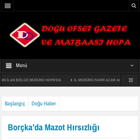
Menü
 İLAN BÖLGE MÜDÜRÜ HOPA’DA
İL MÜDÜRÜ FAHRİ ACAR AÇÜ “ÇOCUK ÜNİV
LERİNİN EKOSİSTEM TABANLI FONKSİYONEL ORMAN AMENAJMAN PLANI VE HARİT
Başlangıç
Doğu Haber
Borçka’da Mazot Hırsızlığı