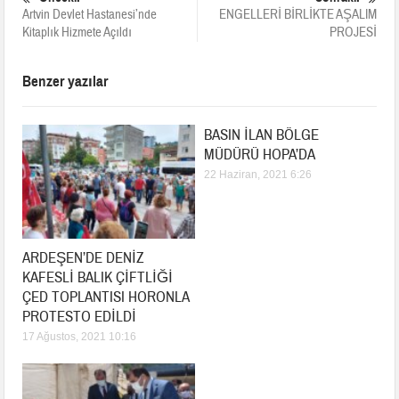
Artvin Devlet Hastanesi’nde
ENGELLERİ BİRLİKTE AŞALIM
Kitaplık Hizmete Açıldı
PROJESİ
Benzer yazılar
BASIN İLAN BÖLGE
MÜDÜRÜ HOPA’DA
22 Haziran, 2021 6:26
ARDEŞEN’DE DENİZ
KAFESLİ BALIK ÇİFTLİĞİ
ÇED TOPLANTISI HORONLA
PROTESTO EDİLDİ
17 Ağustos, 2021 10:16