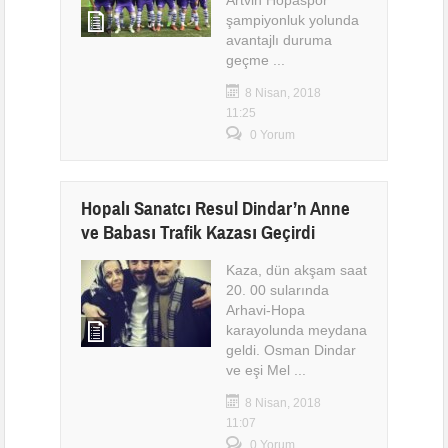
Artvin Hopaspor
şampiyonluk yolunda
avantajlı duruma
geçme ...
8 Nisan, 2018
11:25
0 Yorum
Hopalı Sanatcı Resul Dindar’n Anne
ve Babası Trafik Kazası Geçirdi
Kaza, dün akşam saat
20. 00 sularında
Arhavi-Hopa
karayolunda meydana
geldi. Osman Dindar
ve eşi Mel ...
8 Nisan, 2018
11:07
0 Yorum