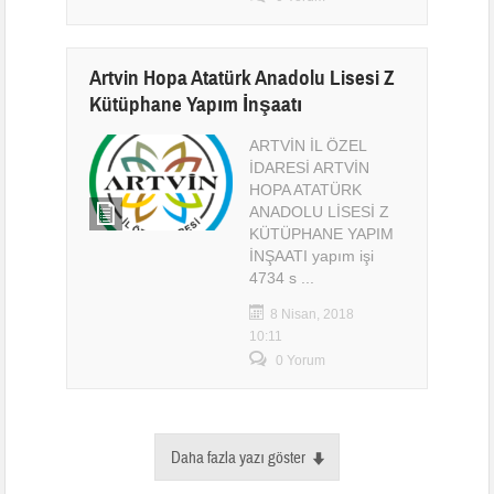
Artvin Hopa Atatürk Anadolu Lisesi Z
Kütüphane Yapım İnşaatı
ARTVİN İL ÖZEL
İDARESİ ARTVİN
HOPA ATATÜRK
ANADOLU LİSESİ Z
KÜTÜPHANE YAPIM
İNŞAATI yapım işi
4734 s ...
8 Nisan, 2018
10:11
0 Yorum
Daha fazla yazı göster