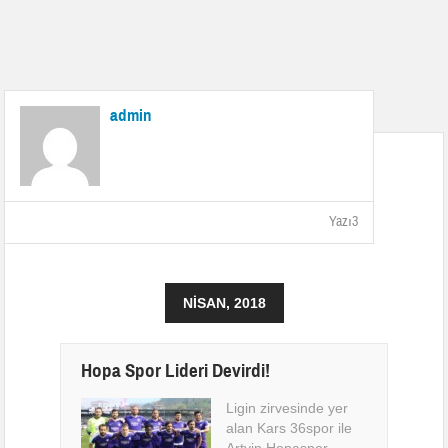
admin
Yazı3
NISAN, 2018
Hopa Spor Lideri Devirdi!
Ligin zirvesinde yer
alan Kars 36spor ile