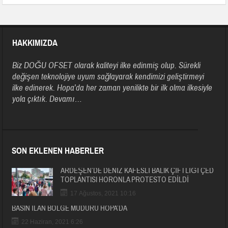
HAKKIMIZDA
Biz DOĞU OFSET olarak kaliteyi ilke edinmiş olup. Sürekli
değişen teknolojiye uyum sağlayarak kendimizi geliştirmeyi
ilke edinerek. Hopa’da her zaman yenilikte bir ilk olma ilkesiyle
yola çıktık.
Devamı…
SON EKLENEN HABERLER
ARDEŞEN’DE DENİZ KAFESLİ BALIK ÇİFTLİĞİ ÇED
TOPLANTISI HORONLA PROTESTO EDİLDİ
17 Ağustos, 2021 10:16
BASIN İLAN BÖLGE MÜDÜRÜ HOPA’DA
22 Haziran, 2021 6:26