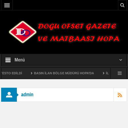
Menü
STO EDİLDİ
BASIN İLAN BÖLGE MÜDÜRÜ HOPA’DA
İL MÜDÜRÜ FAHR
 ORMAN İŞLETME ŞEFLİKLERİNİN EKOSİSTEM TABANLI FONKSİYONEL ORMAN AME
admin