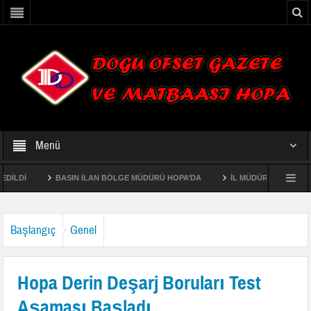
Menü
İ
BASIN İLAN BÖLGE MÜDÜRÜ HOPA’DA
İL MÜDÜRÜ FAHRİ ACAR AÇ
LETME ŞEFLİKLERİNİN EKOSİSTEM TABANLI FONKSİYONEL ORMAN AMENAJMAN P
Başlangıç
Genel
Hopa Derin Deşarj Boruları Test
Aşaması Başladı