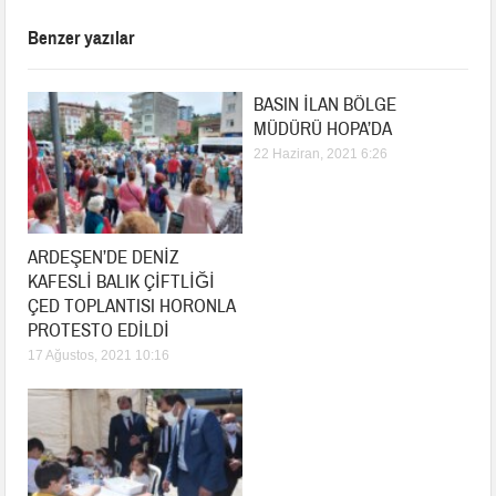
Benzer yazılar
BASIN İLAN BÖLGE
MÜDÜRÜ HOPA’DA
22 Haziran, 2021 6:26
ARDEŞEN’DE DENİZ
KAFESLİ BALIK ÇİFTLİĞİ
ÇED TOPLANTISI HORONLA
PROTESTO EDİLDİ
17 Ağustos, 2021 10:16