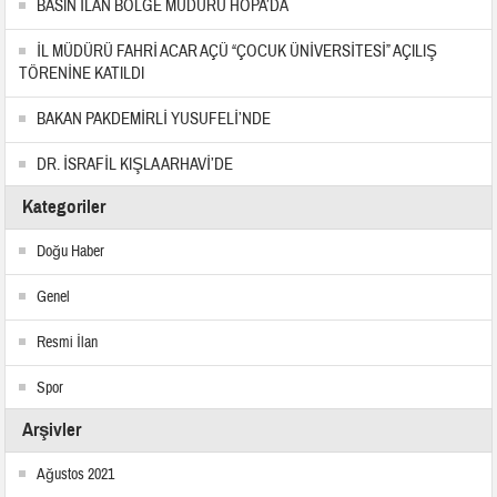
BASIN İLAN BÖLGE MÜDÜRÜ HOPA’DA
İL MÜDÜRÜ FAHRİ ACAR AÇÜ “ÇOCUK ÜNİVERSİTESİ” AÇILIŞ
TÖRENİNE KATILDI
BAKAN PAKDEMİRLİ YUSUFELİ’NDE
DR. İSRAFİL KIŞLA ARHAVİ’DE
Kategoriler
Doğu Haber
Genel
Resmi İlan
Spor
Arşivler
Ağustos 2021