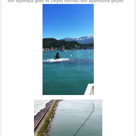
son aşamaya geldi ve Deşarj boruları test aşamasına geçildi.