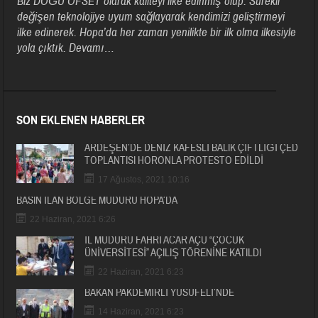
Biz DOĞU OFSET olarak kaliteyi ilke edinmiş olup. Sürekli
değişen teknolojiye uyum sağlayarak kendimizi geliştirmeyi
ilke edinerek. Hopa’da her zaman yenilikte bir ilk olma ilkesiyle
yola çıktık.
Devamı…
SON EKLENEN HABERLER
ARDEŞEN’DE DENİZ KAFESLİ BALIK ÇİFTLİĞİ ÇED
TOPLANTISI HORONLA PROTESTO EDİLDİ
17 Ağustos, 2021 10:16
BASIN İLAN BÖLGE MÜDÜRÜ HOPA’DA
22 Haziran, 2021 6:26
İL MÜDÜRÜ FAHRİ ACAR AÇÜ “ÇOCUK
ÜNİVERSİTESİ” AÇILIŞ TÖRENİNE KATILDI
22 Haziran, 2021 6:23
BAKAN PAKDEMİRLİ YUSUFELİ’NDE
14 Haziran, 2021 6:23