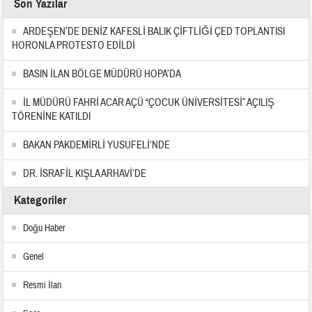
Son Yazılar
ARDEŞEN’DE DENİZ KAFESLİ BALIK ÇİFTLİĞİ ÇED TOPLANTISI
HORONLA PROTESTO EDİLDİ
BASIN İLAN BÖLGE MÜDÜRÜ HOPA’DA
İL MÜDÜRÜ FAHRİ ACAR AÇÜ “ÇOCUK ÜNİVERSİTESİ” AÇILIŞ
TÖRENİNE KATILDI
BAKAN PAKDEMİRLİ YUSUFELİ’NDE
DR. İSRAFİL KIŞLA ARHAVİ’DE
Kategoriler
Doğu Haber
Genel
Resmi İlan