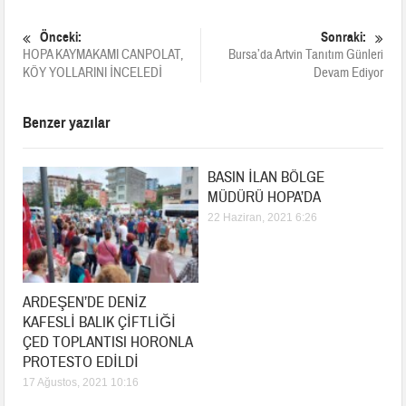
Önceki:
Sonraki:
HOPA KAYMAKAMI CANPOLAT,
Bursa’da Artvin Tanıtım Günleri
KÖY YOLLARINI İNCELEDİ
Devam Ediyor
Benzer yazılar
BASIN İLAN BÖLGE
MÜDÜRÜ HOPA’DA
22 Haziran, 2021 6:26
ARDEŞEN’DE DENİZ
KAFESLİ BALIK ÇİFTLİĞİ
ÇED TOPLANTISI HORONLA
PROTESTO EDİLDİ
17 Ağustos, 2021 10:16