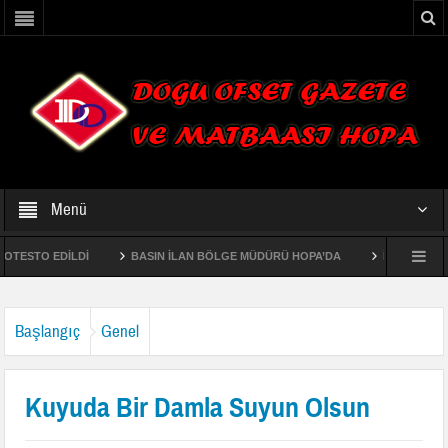
Menü
STO EDİLDİ
BASIN İLAN BÖLGE MÜDÜRÜ HOPA’DA
İL MÜDÜRÜ FAHRİ
ORMAN İŞLETME ŞEFLİKLERİNİN EKOSİSTEM TABANLI FONKSİYONEL ORMAN AME
Başlangıç
Genel
Kuyuda Bir Damla Suyun Olsun