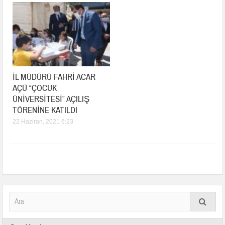
İL MÜDÜRÜ FAHRİ ACAR
AÇÜ “ÇOCUK
ÜNİVERSİTESİ” AÇILIŞ
TÖRENİNE KATILDI
22 Haziran, 2021 6:23