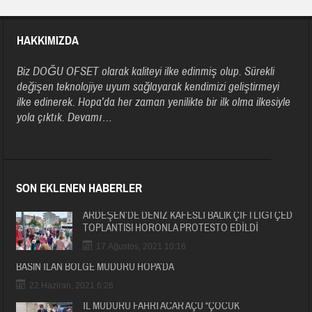
HAKKIMIZDA
Biz DOĞU OFSET olarak kaliteyi ilke edinmiş olup. Sürekli
değişen teknolojiye uyum sağlayarak kendimizi geliştirmeyi
ilke edinerek. Hopa’da her zaman yenilikte bir ilk olma ilkesiyle
yola çıktık.
Devamı…
SON EKLENEN HABERLER
ARDEŞEN’DE DENİZ KAFESLİ BALIK ÇİFTLİĞİ ÇED
TOPLANTISI HORONLA PROTESTO EDİLDİ
17 Ağustos, 2021 10:16
BASIN İLAN BÖLGE MÜDÜRÜ HOPA’DA
22 Haziran, 2021 6:26
İL MÜDÜRÜ FAHRİ ACAR AÇÜ “ÇOCUK