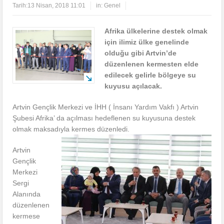
Tarih:
13 Nisan, 2018 11:01
in:
Genel
Afrika ülkelerine destek olmak
için ilimiz ülke genelinde
olduğu gibi Artvin’de
düzenlenen kermesten elde
edilecek gelirle bölgeye su
kuyusu açılacak.
Artvin Gençlik Merkezi ve İHH ( İnsanı Yardım Vakfı ) Artvin
Şubesi Afrika’ da açılması hedeflenen su kuyusuna destek
olmak maksadıyla kermes düzenledi.
Artvin
Gençlik
Merkezi
Sergi
Alanında
düzenlenen
kermese